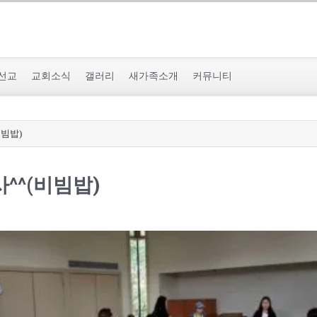
선교
교회소식
갤러리
새가족소개
커뮤니티
비빔밥)
^^(비빔밥)