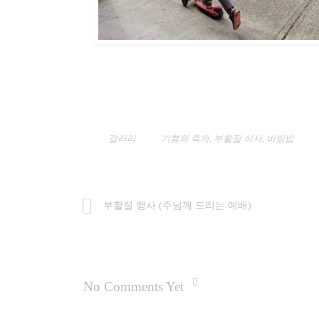
갤러리
기쁨의 축제
,
부활절 식사
,
비빔밥
부활절 행사 (주님께 드리는 예배)
No Comments Yet