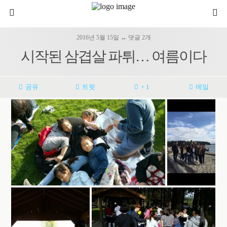
2016년 5월 15일 ↔ 댓글 2개
시작된 삼겹살 파튀… 여름이다
공유
트윗
+ 1
메일