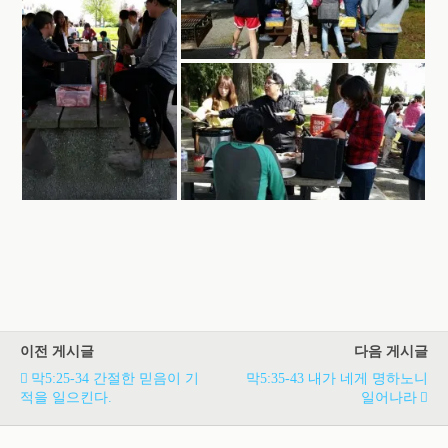
이전 게시글
다음 게시글
막5:25-34 간절한 믿음이 기
막5:35-43 내가 네게 명하노니
적을 일으킨다.
일어나라