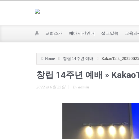
홈
교회소개
예배시간안내
설교말씀
교육과
Home
창립 14주년 예배
KakaoTalk_2022062
창립 14주년 예배
» Kakao
2022년 6월 25일
By
admin