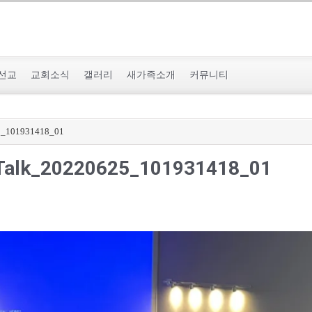
선교
교회소식
갤러리
새가족소개
커뮤니티
5_101931418_01
Talk_20220625_101931418_01