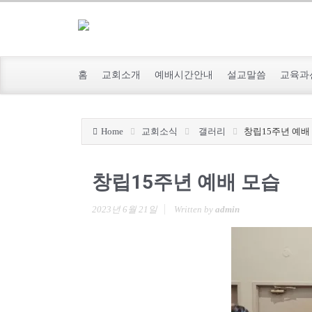
홈
교회소개
예배시간안내
설교말씀
교육과
Home
교회소식
갤러리
창립15주년 예배
창립15주년 예배 모습
2023년 6월 21일
Written by
admin