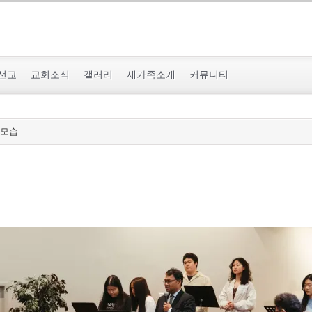
선교
교회소식
갤러리
새가족소개
커뮤니티
 모습