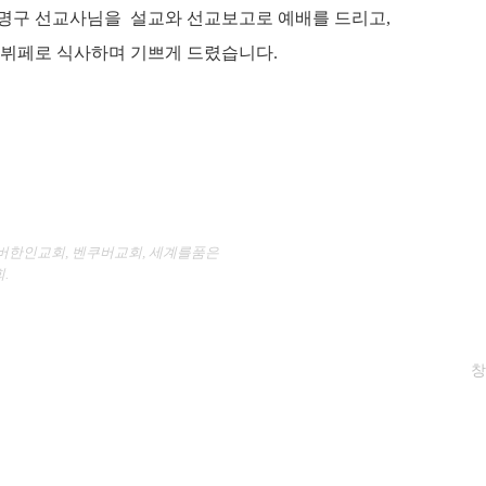
성명구 선교사님을 설교와 선교보고로 예배를 드리고,
 뷔페로 식사하며 기쁘게 드렸습니다.
버한인교회
,
벤쿠버교회
,
세계를품은
.
창