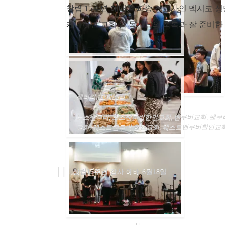
창립 15주년 예배를 파송 선교사인 멕시코 
케네디언 교회 롭 목사님의 축복과 잘 준비한
갤러리
,
교회소식
노스밴쿠버
,
노스밴쿠버한인교회
,
밴쿠버교회
,
밴쿠
교회
,
웨스트밴쿠버 한인교회
,
웨스트밴쿠버한인교회
창립15주년 감사 예배 6월18일