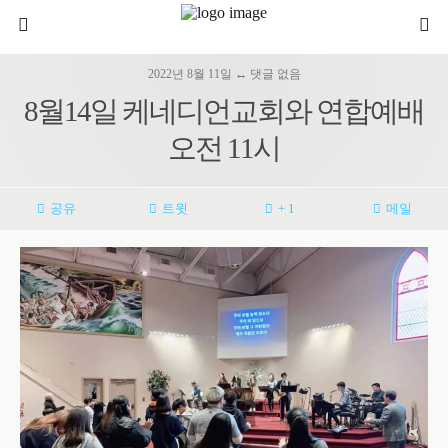
2022년 8월 11일 ↔ 댓글 없음
8월14일 케네디언교회와 연합예배
오전 11시
공유
트윗
+ 1
메일