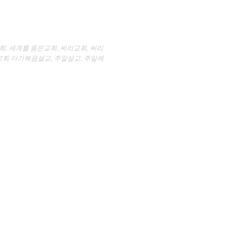
회
,
세계를 품은교회
,
써리교회
,
써리
회.마가복음설교
,
주일설교
,
주일예