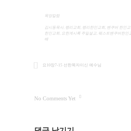
목양칼럼
김시동목사
,
랭리교회
,
랭리한인교회
,
벤쿠버 한인교
한인교회
,
요한계시록 주일설교
,
웨스트밴쿠버한인교
배
요10장7-15 선한목자이신 예수님
No Comments Yet
댓글 남기기