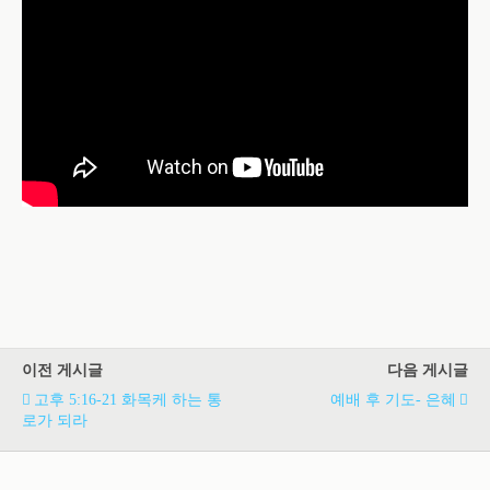
이전 게시글
다음 게시글
고후 5:16-21 화목케 하는 통
예배 후 기도- 은혜
로가 되라