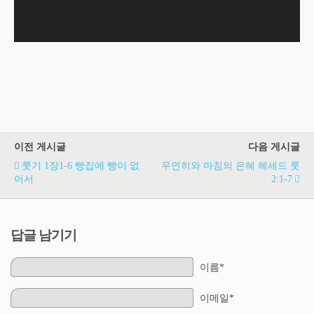
이전 게시글
다음 게시글
룻기 1장1-6 빵집에 빵이 없
우연히와 마침의 은혜 헤세드 룻
어서
2:1-7
답글 남기기
이름*
이메일*