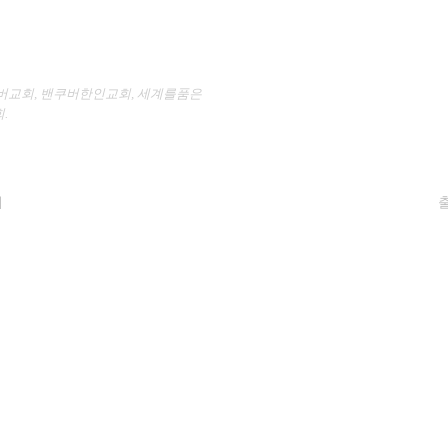
버교회
,
밴쿠버한인교회
,
세계를품은
.
체