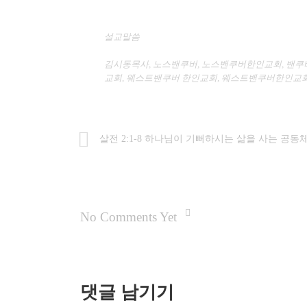
설교말씀
김시동목사
,
노스밴쿠버
,
노스밴쿠버한인교회
,
밴쿠
교회
,
웨스트밴쿠버 한인교회
,
웨스트밴쿠버한인교회
살전 2:1-8 하나님이 기뻐하시는 삶을 사는 공동
No Comments Yet
댓글 남기기