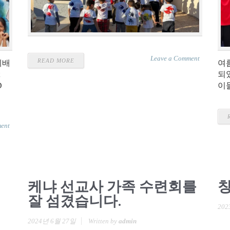
Leave a Comment
READ MORE
예배
여
되
D
이
ent
케냐 선교사 가족 수련회를
창
잘 섬겼습니다.
202
2024년 6월 27일
Written by
admin