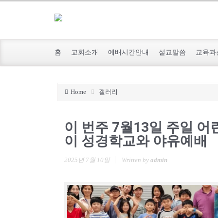
홈
교회소개
예배시간안내
설교말씀
교육과
Home
갤러리
이 번주 7월13일 주일 어
이 성경학교와 야유예배
2025년 7월 10일
Written by
admin