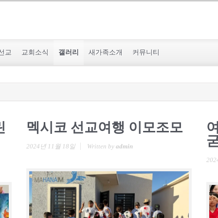
선교
교회소식
갤러리
새가족소개
커뮤니티
린
멕시코 선교여행 이모조모
여
굳
2024년 11월 18일
Written by
admin
202