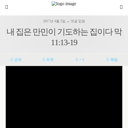
2017년 4월 2일 ↔ 댓글 없음
내 집은 만민이 기도하는 집이다 막
11:13-19
공유
트윗
+ 1
메일